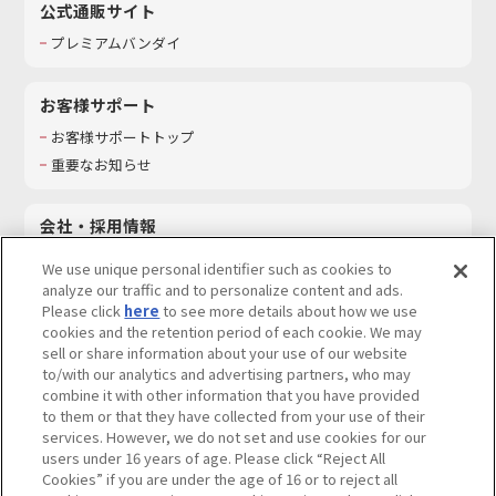
公式通販サイト
プレミアムバンダイ
お客様サポート
お客様サポートトップ
重要なお知らせ
会社・採用情報
会社情報
We use unique personal identifier such as cookies to
採用情報
analyze our traffic and to personalize content and ads.
Please click
here
to see more details about how we use
サステナビリティ
cookies and the retention period of each cookie. We may
お問い合わせ
sell or share information about your use of our website
to/with our analytics and advertising partners, who may
combine it with other information that you have provided
to them or that they have collected from your use of their
services. However, we do not set and use cookies for our
ウェブサイトご利用条件
ソーシャルメディアポリシー
users under 16 years of age. Please click “Reject All
個人情報及び特定個人情報等の取り扱いに関する保護方針
Cookies” if you are under the age of 16 or to reject all