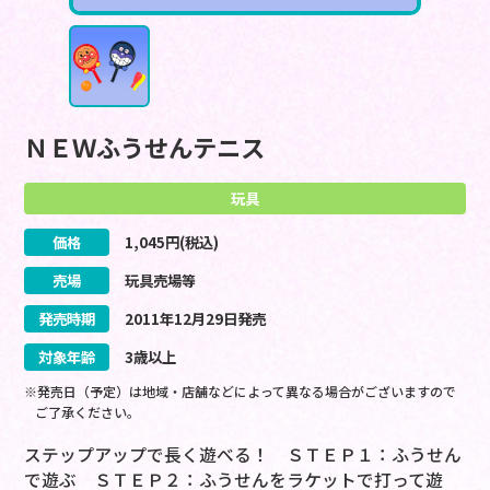
ＮＥＷふうせんテニス
玩具
価格
1,045
円(税込)
売場
玩具売場等
発売時期
2011
年
12
月
29
日
発売
対象年齢
3歳以上
※発売日（予定）は地域・店舗などによって異なる場合がございますので
ご了承ください。
ステップアップで長く遊べる！ ＳＴＥＰ１：ふうせん
で遊ぶ ＳＴＥＰ２：ふうせんをラケットで打って遊