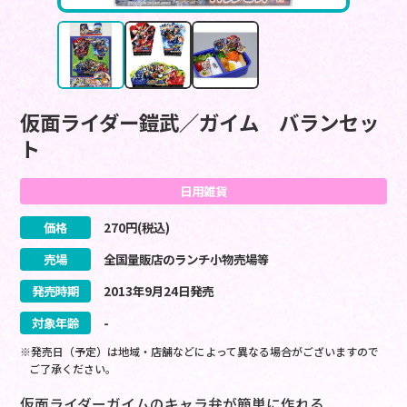
仮面ライダー鎧武／ガイム バランセッ
ト
日用雑貨
価格
270
円(税込)
売場
全国量販店のランチ小物売場等
発売時期
2013
年
9
月
24
日
発売
対象年齢
-
※発売日（予定）は地域・店舗などによって異なる場合がございますので
ご了承ください。
仮面ライダーガイムのキャラ弁が簡単に作れる