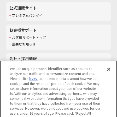
公式通販サイト
プレミアムバンダイ
お客様サポート
お客様サポートトップ
重要なお知らせ
会社・採用情報
会社情報
We use unique personal identifier such as cookies to
採用情報
analyze our traffic and to personalize content and ads.
Please click
here
to see more details about how we use
サステナビリティ
cookies and the retention period of each cookie. We may
お問い合わせ
sell or share information about your use of our website
to/with our analytics and advertising partners, who may
combine it with other information that you have provided
to them or that they have collected from your use of their
services. However, we do not set and use cookies for our
ウェブサイトご利用条件
ソーシャルメディアポリシー
users under 16 years of age. Please click “Reject All
個人情報及び特定個人情報等の取り扱いに関する保護方針