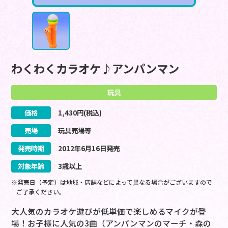
わくわくカラオケ♪アンパンマン
玩具
価格
1,430
円(税込)
売場
玩具売場等
発売時期
2012
年
6
月
16
日
発売
対象年齢
3歳以上
※発売日（予定）は地域・店舗などによって異なる場合がございますので
ご了承ください。
大人気のカラオケ遊びが低単価で楽しめるマイクが登
場！お子様に人気の3曲（アンパンマンのマーチ・森の