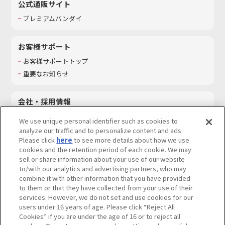
公式通販サイト
プレミアムバンダイ
お客様サポート
お客様サポートトップ
重要なお知らせ
会社・採用情報
会社情報
We use unique personal identifier such as cookies to
採用情報
analyze our traffic and to personalize content and ads.
Please click
here
to see more details about how we use
サステナビリティ
cookies and the retention period of each cookie. We may
お問い合わせ
sell or share information about your use of our website
to/with our analytics and advertising partners, who may
combine it with other information that you have provided
to them or that they have collected from your use of their
services. However, we do not set and use cookies for our
ウェブサイトご利用条件
ソーシャルメディアポリシー
users under 16 years of age. Please click “Reject All
個人情報及び特定個人情報等の取り扱いに関する保護方針
Cookies” if you are under the age of 16 or to reject all