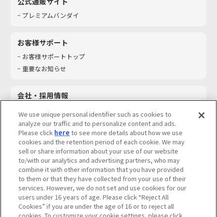
公式通販サイト
プレミアムバンダイ
お客様サポート
お客様サポートトップ
重要なお知らせ
会社・採用情報
会社情報
We use unique personal identifier such as cookies to
採用情報
analyze our traffic and to personalize content and ads.
Please click
here
to see more details about how we use
サステナビリティ
cookies and the retention period of each cookie. We may
お問い合わせ
sell or share information about your use of our website
to/with our analytics and advertising partners, who may
combine it with other information that you have provided
to them or that they have collected from your use of their
services. However, we do not set and use cookies for our
ウェブサイトご利用条件
ソーシャルメディアポリシー
users under 16 years of age. Please click “Reject All
個人情報及び特定個人情報等の取り扱いに関する保護方針
Cookies” if you are under the age of 16 or to reject all
cookies. To customize your cookie settings, please click