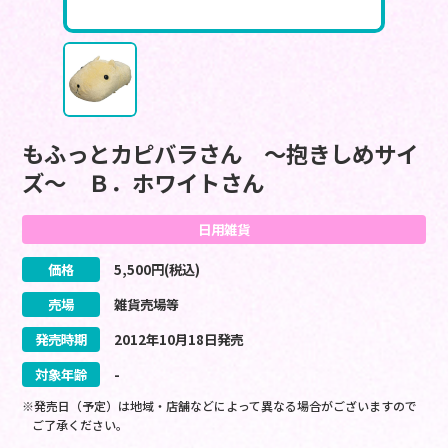
もふっとカピバラさん ～抱きしめサイ
ズ～ Ｂ．ホワイトさん
日用雑貨
価格
5,500
円(税込)
売場
雑貨売場等
発売時期
2012
年
10
月
18
日
発売
対象年齢
-
※発売日（予定）は地域・店舗などによって異なる場合がございますので
ご了承ください。