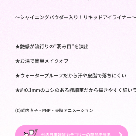
～シャイニングパウダー入り！リキッドアイライナー
★艶感が流行りの”潤み目”を演出
★お湯で簡単メイクオフ
★ウォータープルーフだから汗や皮脂で落ちにくい
★約0.1mmのコシのある極細筆だから描きやすく細い
(C)武内直子・PNP・東映アニメーション