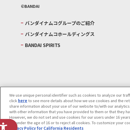
©BANDAI
バンダイナムコグループのご紹介
バンダイナムコホールディングス
BANDAI SPIRITS
We use unique personal identifier such as cookies to analyze our traf
click
here
to see more details about how we use cookies and the rete
ウェブサイトご利用条件
ソーシャルメディアポリシー
個人情報及
share information about your use of our website to/with our analytic
with other information that you have provided to them or that they ha
Do Not Sell or Share My Personal Information
著作権・商標につい
However, we do not set and use cookies for our users under 16 years o
are under the age of 16 or to reject all cookies. To customize your co
Privacy Policy for California Residents