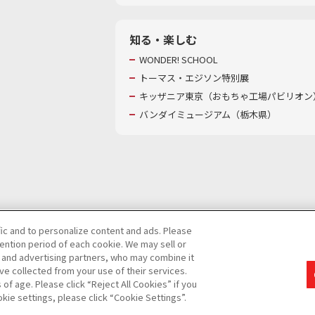
知る・楽しむ
WONDER! SCHOOL
トーマス・エジソン特別展
キッザニア東京（おもちゃ工場パビリオン）
バンダイミュージアム（栃木県）
fic and to personalize content and ads. Please
ntion period of each cookie. We may sell or
び特定個人情報等の取り扱いに関する保護方針
s and advertising partners, who may combine it
ve collected from your use of their services.
て
カスタマーハラスメントに対する基本的な対応方針
f age. Please click “Reject All Cookies” if you
okie settings, please click “Cookie Settings”.
コピーライト一覧を表示する