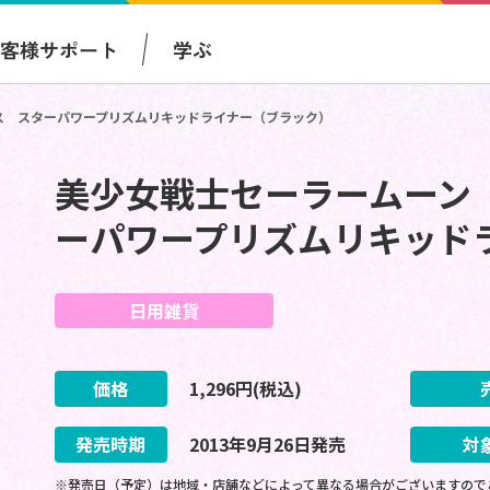
お客様サポート
学ぶ
ス スターパワープリズムリキッドライナー（ブラック）
美少女戦士セーラームーン
ーパワープリズムリキッド
日用雑貨
価格
1,296
円(税込)
発売時期
2013
年
9
月
26
日
発売
対
※発売日（予定）は地域・店舗などによって異なる場合がございますので