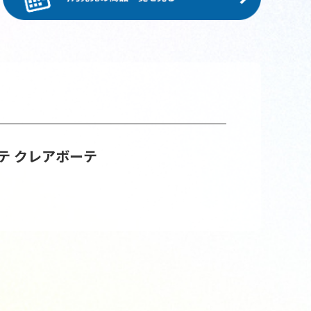
テ
クレアボーテ