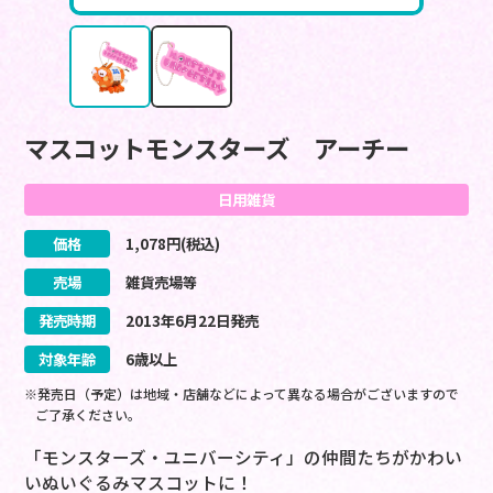
マスコットモンスターズ アーチー
日用雑貨
価格
1,078
円(税込)
売場
雑貨売場等
発売時期
2013
年
6
月
22
日
発売
対象年齢
6歳以上
※発売日（予定）は地域・店舗などによって異なる場合がございますので
ご了承ください。
「モンスターズ・ユニバーシティ」の仲間たちがかわい
いぬいぐるみマスコットに！