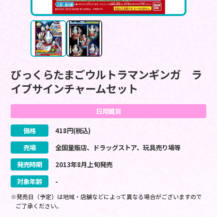
びっくらたまごウルトラマンギンガ ラ
イブサインチャームセット
日用雑貨
価格
418
円(税込)
売場
全国量販店、ドラッグストア、玩具売り場等
発売時期
2013
年
8
月
上旬
発売
対象年齢
-
※発売日（予定）は地域・店舗などによって異なる場合がございますので
ご了承ください。