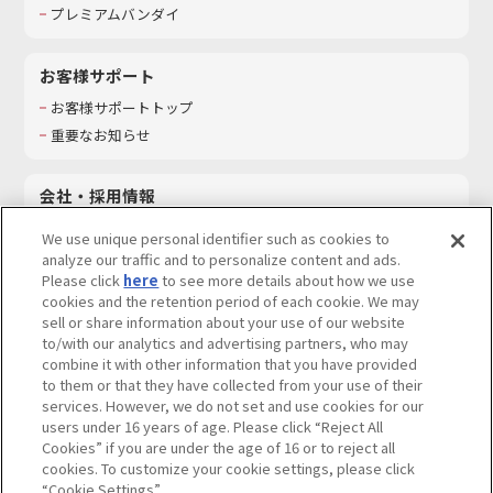
プレミアムバンダイ
お客様サポート
お客様サポートトップ
重要なお知らせ
会社・採用情報
会社情報
We use unique personal identifier such as cookies to
採用情報
analyze our traffic and to personalize content and ads.
Please click
here
to see more details about how we use
サステナビリティ
cookies and the retention period of each cookie. We may
お問い合わせ
sell or share information about your use of our website
to/with our analytics and advertising partners, who may
combine it with other information that you have provided
to them or that they have collected from your use of their
services. However, we do not set and use cookies for our
ウェブサイトご利用条件
ソーシャルメディアポリシー
users under 16 years of age. Please click “Reject All
個人情報及び特定個人情報等の取り扱いに関する保護方針
Cookies” if you are under the age of 16 or to reject all
cookies. To customize your cookie settings, please click
Do Not Sell or Share My Personal Information
著作権・商標について
“Cookie Settings”.