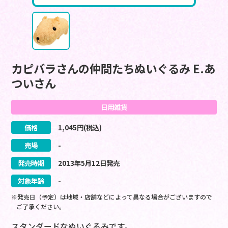
カピバラさんの仲間たちぬいぐるみ E.あ
ついさん
日用雑貨
価格
1,045
円(税込)
売場
-
発売時期
2013
年
5
月
12
日
発売
対象年齢
-
※発売日（予定）は地域・店舗などによって異なる場合がございますので
ご了承ください。
スタンダードなぬいぐるみです。