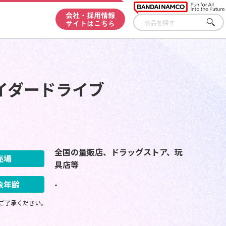
会社・採用情報
サイトはこちら
さが
す
イダードライブ
全国の量販店、ドラッグストア、玩
売場
具店等
象年齢
-
ご了承ください。