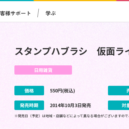
お客様サポート
学ぶ
スタンプハブラシ 仮面ラ
日用雑貨
価格
550
円(税込)
発売時期
2014
年
10
月
3
日
発売
対
※発売日（予定）は地域・店舗などによって異なる場合がございますので