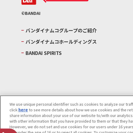
©BANDAI
バンダイナムコグループのご紹介
バンダイナムコホールディングス
BANDAI SPIRITS
We use unique personal identifier such as cookies to analyze our traf
click
here
to see more details about how we use cookies and the rete
ウェブサイトご利用条件
ソーシャルメディアポリシー
個人情報及
share information about your use of our website to/with our analytic
with other information that you have provided to them or that they ha
Do Not Sell or Share My Personal Information
著作権・商標につい
However, we do not set and use cookies for our users under 16 years o
are under the age of 16 or to reject all cookies. To customize your co