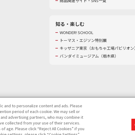
商品関連サイト・SNS一覧
知る・楽しむ
WONDER! SCHOOL
トーマス・エジソン特別展
キッザニア東京（おもちゃ工場パビリオン）
バンダイミュージアム（栃木県）
fic and to personalize content and ads. Please
ntion period of each cookie. We may sell or
び特定個人情報等の取り扱いに関する保護方針
s and advertising partners, who may combine it
ve collected from your use of their services.
て
カスタマーハラスメントに対する基本的な対応方針
f age. Please click “Reject All Cookies” if you
okie settings, please click “Cookie Settings”.