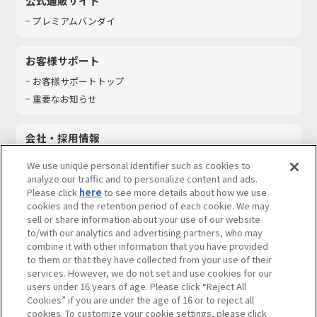
公式通販サイト
プレミアムバンダイ
お客様サポート
お客様サポートトップ
重要なお知らせ
会社・採用情報
会社情報
We use unique personal identifier such as cookies to
採用情報
analyze our traffic and to personalize content and ads.
Please click
here
to see more details about how we use
サステナビリティ
cookies and the retention period of each cookie. We may
お問い合わせ
sell or share information about your use of our website
to/with our analytics and advertising partners, who may
combine it with other information that you have provided
to them or that they have collected from your use of their
services. However, we do not set and use cookies for our
ウェブサイトご利用条件
ソーシャルメディアポリシー
users under 16 years of age. Please click “Reject All
個人情報及び特定個人情報等の取り扱いに関する保護方針
Cookies” if you are under the age of 16 or to reject all
cookies. To customize your cookie settings, please click