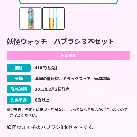
妖怪ウォッチ ハブラシ３本セット
日用雑貨
価格
418
円(税込)
売場
全国の量販店、ドラッグストア、玩具店等
発売時期
2015
年
3
月
3
日
発売
対象年齢
6歳以上
※発売日（予定）は地域・店舗などによって異なる場合がございますので
ご了承ください。
妖怪ウォッチのハブラシ3本セットです。