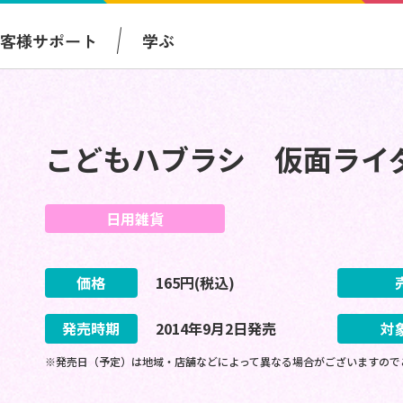
お客様サポート
学ぶ
こどもハブラシ 仮面ライ
日用雑貨
価格
165
円(税込)
発売時期
2014
年
9
月
2
日
発売
対
※発売日（予定）は地域・店舗などによって異なる場合がございますので