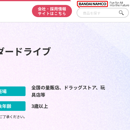
会社・採用情報
サイトはこちら
さが
す
ダードライブ
全国の量販店、ドラッグストア、玩
売場
具店等
象年齢
3歳以上
ご了承ください。