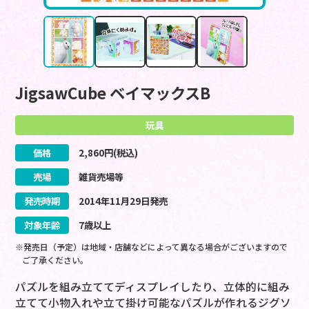
JigsawCube ベイマックスB
玩具
価格
2,860
円(税込)
売場
雑貨売場等
発売時期
2014
年
11
月
29
日
発売
対象年齢
7歳以上
※発売日（予定）は地域・店舗などによって異なる場合がございますので
ご了承ください。
パズルを組み立ててディスプレイしたり、立体的に組み
立てて小物入れや立て掛け可能なパズルが作れるジグソ