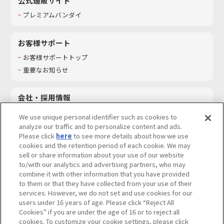
公式通販サイト
プレミアムバンダイ
お客様サポート
お客様サポートトップ
重要なお知らせ
会社・採用情報
会社情報
We use unique personal identifier such as cookies to
採用情報
analyze our traffic and to personalize content and ads.
Please click
here
to see more details about how we use
サステナビリティ
cookies and the retention period of each cookie. We may
お問い合わせ
sell or share information about your use of our website
to/with our analytics and advertising partners, who may
combine it with other information that you have provided
to them or that they have collected from your use of their
services. However, we do not set and use cookies for our
ウェブサイトご利用条件
ソーシャルメディアポリシー
users under 16 years of age. Please click “Reject All
個人情報及び特定個人情報等の取り扱いに関する保護方針
Cookies” if you are under the age of 16 or to reject all
cookies. To customize your cookie settings, please click