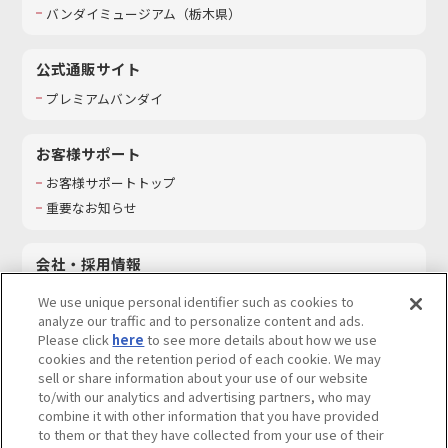
バンダイミュージアム（栃木県）
公式通販サイト
プレミアムバンダイ
お客様サポート
お客様サポートトップ
重要なお知らせ
会社・採用情報
会社情報
We use unique personal identifier such as cookies to
採用情報
analyze our traffic and to personalize content and ads.
Please click
here
to see more details about how we use
サステナビリティ
cookies and the retention period of each cookie. We may
お問い合わせ
sell or share information about your use of our website
to/with our analytics and advertising partners, who may
combine it with other information that you have provided
to them or that they have collected from your use of their