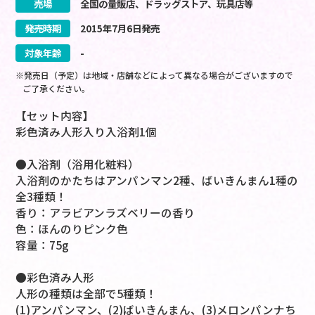
売場
全国の量販店、ドラッグストア、玩具店等
発売時期
2015
年
7
月
6
日
発売
対象年齢
-
※発売日（予定）は地域・店舗などによって異なる場合がございますので
ご了承ください。
【セット内容】
彩色済み人形入り入浴剤1個
●入浴剤（浴用化粧料）
入浴剤のかたちはアンパンマン2種、ばいきんまん1種の
全3種類！
香り：アラビアンラズベリーの香り
色：ほんのりピンク色
容量：75g
●彩色済み人形
人形の種類は全部で5種類！
(1)アンパンマン、(2)ばいきんまん、(3)メロンパンナち