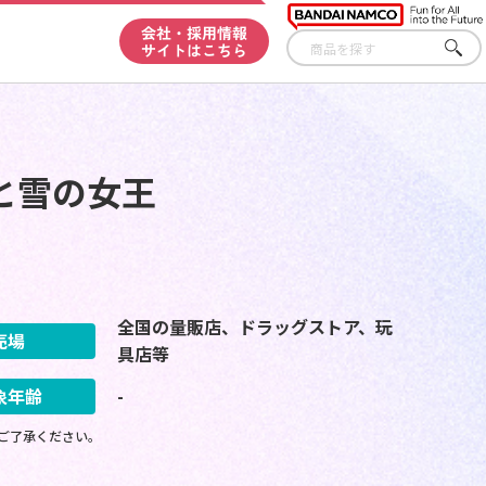
会社・採用情報
サイトはこちら
さが
す
と雪の女王
全国の量販店、ドラッグストア、玩
売場
具店等
象年齢
-
ご了承ください。