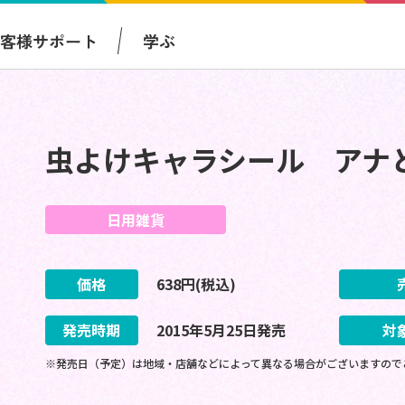
お客様サポート
学ぶ
虫よけキャラシール アナ
日用雑貨
価格
638
円(税込)
発売時期
2015
年
5
月
25
日
発売
対
※発売日（予定）は地域・店舗などによって異なる場合がございますので