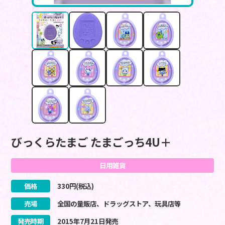
びっくらたまご たまごっち4U＋
日用雑貨
価格
330
円(税込)
売場
全国の量販店、ドラッグストア、玩具店等
発売時期
2015
年
7
月
21
日
発売