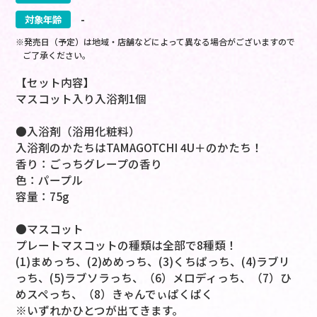
対象年齢
-
※発売日（予定）は地域・店舗などによって異なる場合がございますので
ご了承ください。
【セット内容】
マスコット入り入浴剤1個
●入浴剤（浴用化粧料）
入浴剤のかたちはTAMAGOTCHI 4U＋のかたち！
香り：ごっちグレープの香り
色：パープル
容量：75g
●マスコット
プレートマスコットの種類は全部で8種類！
(1)まめっち、(2)めめっち、(3)くちぱっち、(4)ラブリ
っち、(5)ラブソラっち、（6）メロディっち、（7）ひ
めスペっち、（8）きゃんでぃぱくぱく
※いずれかひとつが出てきます。