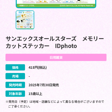
サンエックスオールスターズ メモリー
カットステッカー IDphoto
日用雑貨
価格
418
円(税込)
売場
-
発売時期
2025
年
7
月
30
日
発売
対象年齢
15歳以上
※発売日（予定）は地域・店舗などによって異なる場合がございますので
ご了承ください。