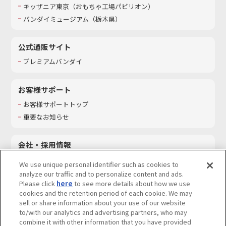
キッザニア東京（おもちゃ工場パビリオン）​
バンダイミュージアム（栃木県）
公式通販サイト
プレミアムバンダイ
お客様サポート
お客様サポートトップ
重要なお知らせ
会社・採用情報
会社情報
We use unique personal identifier such as cookies to
採用情報
analyze our traffic and to personalize content and ads.
Please click
here
to see more details about how we use
サステナビリティ
cookies and the retention period of each cookie. We may
お問い合わせ
sell or share information about your use of our website
to/with our analytics and advertising partners, who may
combine it with other information that you have provided