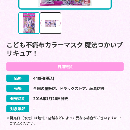
こども不織布カラーマスク 魔法つかいプ
リキュア！
日用雑貨
価格
440
円(税込)
売場
全国の量販店、ドラッグストア、玩具店等
発売時期
2016
年
1
月
26
日
発売
対象年齢
-
※発売日（予定）は地域・店舗などによって異なる場合がございますので
ご了承ください。