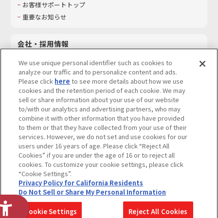
お客様サポートトップ
重要なお知らせ
会社・採用情報
会社情報
We use unique personal identifier such as cookies to
採用情報
analyze our traffic and to personalize content and ads.
Please click
here
to see more details about how we use
サステナビリティ
cookies and the retention period of each cookie. We may
お問い合わせ
sell or share information about your use of our website
to/with our analytics and advertising partners, who may
combine it with other information that you have provided
to them or that they have collected from your use of their
services. However, we do not set and use cookies for our
ウェブサイトご利用条件
ソーシャルメディアポリシー
users under 16 years of age. Please click “Reject All
個人情報及び特定個人情報等の取り扱いに関する保護方針
Cookies” if you are under the age of 16 or to reject all
cookies. To customize your cookie settings, please click
Do Not Sell or Share My Personal Information
著作権・商標について
“Cookie Settings”.
Privacy Policy for California Residents
カスタマーハラスメントに対する基本的な対応方針
Do Not Sell or Share My Personal Information
コピーライト一覧を表示する
Cookie Settings
Reject All Cookies