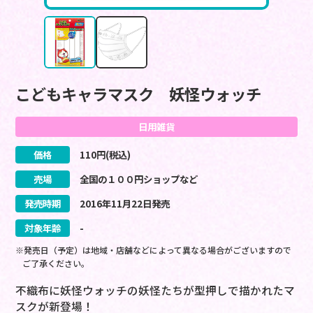
こどもキャラマスク 妖怪ウォッチ
日用雑貨
価格
110
円(税込)
売場
全国の１００円ショップなど
発売時期
2016
年
11
月
22
日
発売
対象年齢
-
※発売日（予定）は地域・店舗などによって異なる場合がございますので
ご了承ください。
不織布に妖怪ウォッチの妖怪たちが型押しで描かれたマ
スクが新登場！