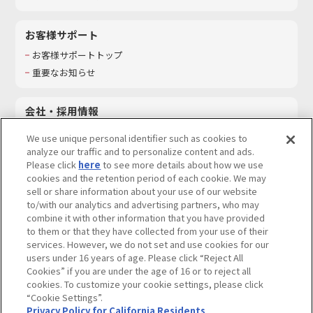
お客様サポート
お客様サポートトップ
重要なお知らせ
会社・採用情報
会社情報
We use unique personal identifier such as cookies to
採用情報
analyze our traffic and to personalize content and ads.
Please click
here
to see more details about how we use
サステナビリティ
cookies and the retention period of each cookie. We may
お問い合わせ
sell or share information about your use of our website
to/with our analytics and advertising partners, who may
combine it with other information that you have provided
to them or that they have collected from your use of their
services. However, we do not set and use cookies for our
ウェブサイトご利用条件
ソーシャルメディアポリシー
users under 16 years of age. Please click “Reject All
個人情報及び特定個人情報等の取り扱いに関する保護方針
Cookies” if you are under the age of 16 or to reject all
cookies. To customize your cookie settings, please click
Do Not Sell or Share My Personal Information
著作権・商標について
“Cookie Settings”.
Privacy Policy for California Residents
カスタマーハラスメントに対する基本的な対応方針