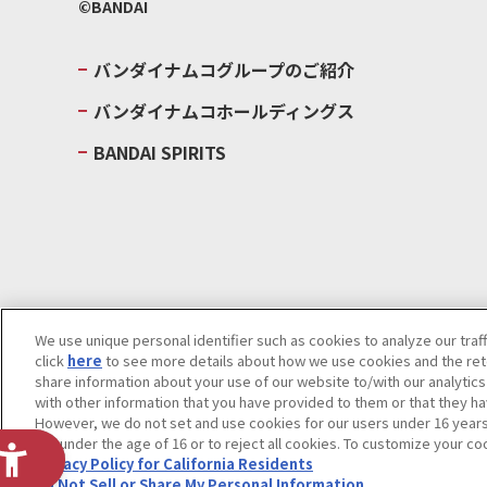
©BANDAI
バンダイナムコグループのご紹介
バンダイナムコホールディングス
BANDAI SPIRITS
We use unique personal identifier such as cookies to analyze our traf
click
here
to see more details about how we use cookies and the rete
ウェブサイトご利用条件
ソーシャルメディアポリシー
個人情報及
share information about your use of our website to/with our analytic
with other information that you have provided to them or that they ha
Do Not Sell or Share My Personal Information
著作権・商標につい
However, we do not set and use cookies for our users under 16 years o
are under the age of 16 or to reject all cookies. To customize your co
Privacy Policy for California Residents
Do Not Sell or Share My Personal Information