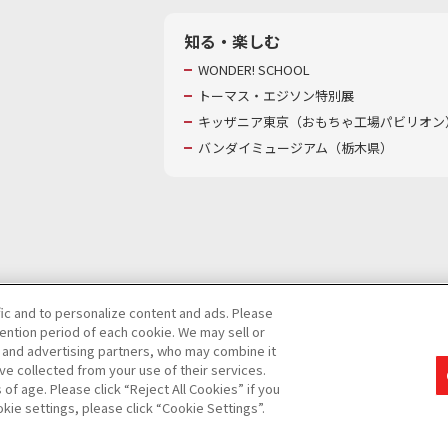
知る・楽しむ
WONDER! SCHOOL
トーマス・エジソン特別展
キッザニア東京（おもちゃ工場パビリオン）
バンダイミュージアム（栃木県）
fic and to personalize content and ads. Please
ntion period of each cookie. We may sell or
び特定個人情報等の取り扱いに関する保護方針
s and advertising partners, who may combine it
ve collected from your use of their services.
て
カスタマーハラスメントに対する基本的な対応方針
f age. Please click “Reject All Cookies” if you
okie settings, please click “Cookie Settings”.
コピーライト一覧を表示する