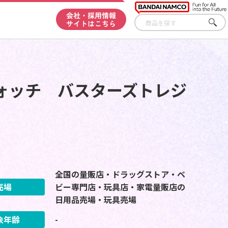
会社・採用情報
サイトはこちら
さが
す
ォッチ バスターズトレジ
全国の量販店・ドラッグストア・ベ
売場
ビー専門店・玩具店・家電量販店の
日用品売場・玩具売場
象年齢
-