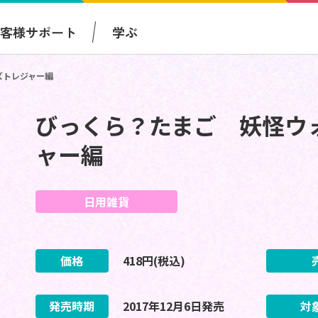
お客様サポート
学ぶ
ズトレジャー編
びっくら？たまご 妖怪ウ
ャー編
日用雑貨
価格
418
円(税込)
発売時期
2017
年
12
月
6
日
発売
対