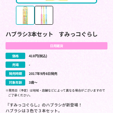
ハブラシ3本セット すみっコぐらし
日用雑貨
価格
418
円(税込)
売場
-
発売時期
2017
年
9
月
6
日
発売
対象年齢
3歳～
※発売日（予定）は地域・店舗などによって異なる場合がございますので
ご了承ください。
『すみっコぐらし』のハブラシが新登場！
ハブラシは３色で３本セット。