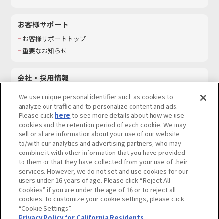
お客様サポート
お客様サポートトップ
重要なお知らせ
会社・採用情報
会社情報
We use unique personal identifier such as cookies to
採用情報
analyze our traffic and to personalize content and ads.
Please click
here
to see more details about how we use
サステナビリティ
cookies and the retention period of each cookie. We may
お問い合わせ
sell or share information about your use of our website
to/with our analytics and advertising partners, who may
combine it with other information that you have provided
to them or that they have collected from your use of their
services. However, we do not set and use cookies for our
ウェブサイトご利用条件
ソーシャルメディアポリシー
users under 16 years of age. Please click “Reject All
個人情報及び特定個人情報等の取り扱いに関する保護方針
Cookies” if you are under the age of 16 or to reject all
cookies. To customize your cookie settings, please click
Do Not Sell or Share My Personal Information
著作権・商標について
“Cookie Settings”.
Privacy Policy for California Residents
カスタマーハラスメントに対する基本的な対応方針