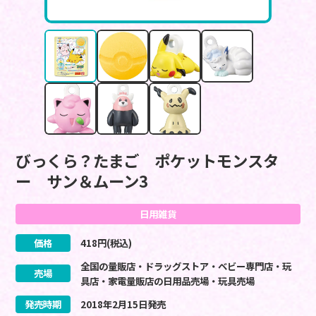
びっくら？たまご ポケットモンスタ
ー サン＆ムーン3
日用雑貨
価格
418
円(税込)
全国の量販店・ドラッグストア・ベビー専門店・玩
売場
具店・家電量販店の日用品売場・玩具売場
発売時期
2018
年
2
月
15
日
発売