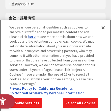
重要なお知らせ
会社・採用情報
会社情報
We use unique personal identifier such as cookies to
採用情報
analyze our traffic and to personalize content and ads.
Please click
here
to see more details about how we use
サステナビリティ
cookies and the retention period of each cookie. We may
お問い合わせ
sell or share information about your use of our website
to/with our analytics and advertising partners, who may
combine it with other information that you have provided
to them or that they have collected from your use of their
services. However, we do not set and use cookies for our
ウェブサイトご利用条件
ソーシャルメディアポリシー
users under 16 years of age. Please click “Reject All
個人情報及び特定個人情報等の取り扱いに関する保護方針
Cookies” if you are under the age of 16 or to reject all
cookies. To customize your cookie settings, please click
Do Not Sell or Share My Personal Information
著作権・商標について
“Cookie Settings”.
Privacy Policy for California Residents
カスタマーハラスメントに対する基本的な対応方針
Do Not Sell or Share My Personal Information
コピーライト一覧を表示する
Cookie Settings
Reject All Cookies