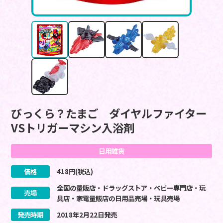
びっくら？たまご ダイヤルファイター
VSトリガーマシン入浴剤
日用雑貨
価格
418
円(税込)
全国の量販店・ドラッグストア・ベビー専門店・玩
売場
具店・家電量販店の日用品売場・玩具売場
発売時期
2018
年
2
月
22
日
発売