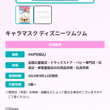
キャラマスク ディズニーツムツム
日用雑貨
価格
440
円(税込)
全国の量販店・ドラッグストア・ベビー専門店・玩
売場
具店・家電量販店の日用品売場・玩具売場
発売時期
2018
年
9
月
12
日
発売
対象年齢
3歳～
※発売日（予定）は地域・店舗などによって異なる場合がございますので
ご了承ください。
(C)Disney