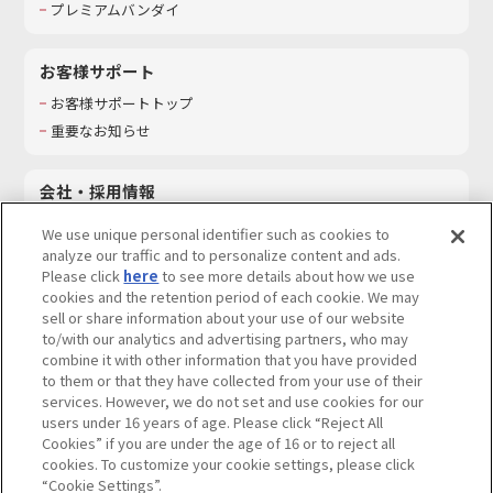
プレミアムバンダイ
お客様サポート
お客様サポートトップ
重要なお知らせ
会社・採用情報
会社情報
We use unique personal identifier such as cookies to
採用情報
analyze our traffic and to personalize content and ads.
Please click
here
to see more details about how we use
サステナビリティ
cookies and the retention period of each cookie. We may
お問い合わせ
sell or share information about your use of our website
to/with our analytics and advertising partners, who may
combine it with other information that you have provided
to them or that they have collected from your use of their
services. However, we do not set and use cookies for our
ウェブサイトご利用条件
ソーシャルメディアポリシー
users under 16 years of age. Please click “Reject All
個人情報及び特定個人情報等の取り扱いに関する保護方針
Cookies” if you are under the age of 16 or to reject all
cookies. To customize your cookie settings, please click
Do Not Sell or Share My Personal Information
著作権・商標について
“Cookie Settings”.