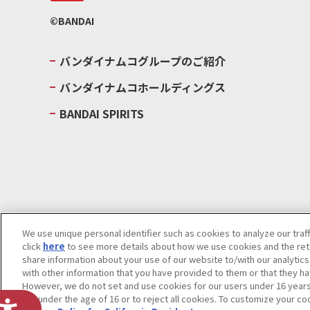
©BANDAI
バンダイナムコグループのご紹介
バンダイナムコホールディングス
BANDAI SPIRITS
We use unique personal identifier such as cookies to analyze our traf
click
here
to see more details about how we use cookies and the rete
ウェブサイトご利用条件
ソーシャルメディアポリシー
個人情報及
share information about your use of our website to/with our analytic
with other information that you have provided to them or that they ha
Do Not Sell or Share My Personal Information
著作権・商標につい
However, we do not set and use cookies for our users under 16 years o
are under the age of 16 or to reject all cookies. To customize your co