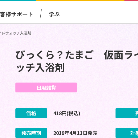
お客様サポート
学ぶ
イドウォッチ入浴剤
びっくら？たまご 仮面ラ
ッチ入浴剤
日用雑貨
価格
418
円(税込)
発売時期
2019
年
4
月
11
日
発売
対