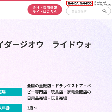
会社・採用情報
サイトはこちら
さが
す
イダージオウ ライドウォ
全国の量販店・ドラッグストア・ベ
売場
ビー専門店・玩具店・家電量販店の
日用品売場・玩具売場
象年齢
3歳～