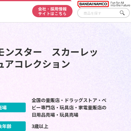
会社・採用情報
サイトはこちら
さが
す
モンスター スカーレッ
ュアコレクション
全国の量販店・ドラッグストア・ベ
売場
ビー専門店・玩具店・家電量販店の
日用品売場・玩具売場
象年齢
3歳以上