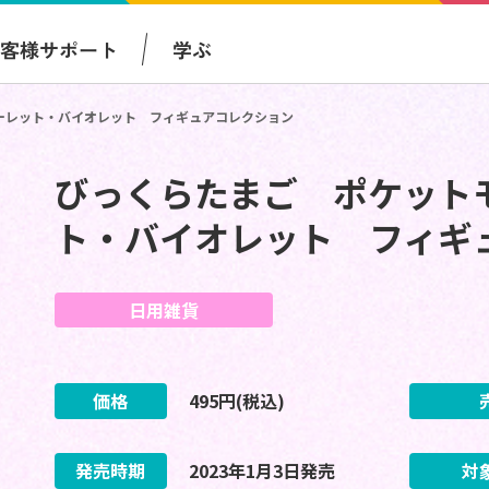
お客様サポート
学ぶ
ーレット・バイオレット フィギュアコレクション
びっくらたまご ポケット
ト・バイオレット フィギ
日用雑貨
価格
495
円(税込)
発売時期
2023
年
1
月
3
日
発売
対