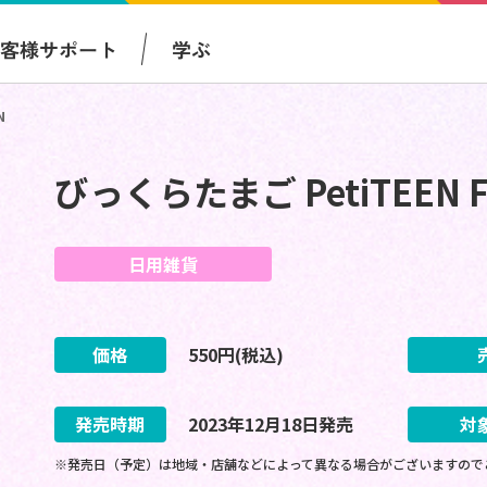
お客様サポート
学ぶ
N
びっくらたまご PetiTEEN F
日用雑貨
価格
550
円(税込)
発売時期
2023
年
12
月
18
日
発売
対
※発売日（予定）は地域・店舗などによって異なる場合がございますので