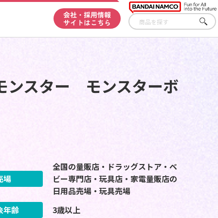
会社・採用情報
サイトはこちら
さが
す
モンスター モンスターボ
全国の量販店・ドラッグストア・ベ
売場
ビー専門店・玩具店・家電量販店の
日用品売場・玩具売場
象年齢
3歳以上