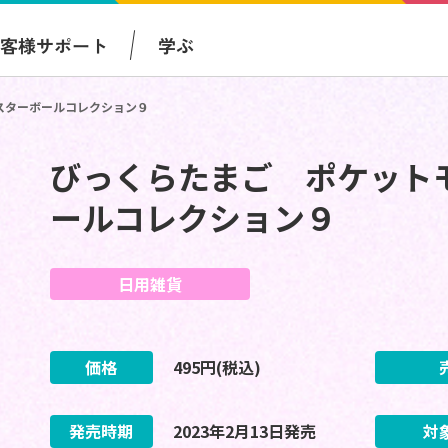
お客様サポート
学ぶ
スターボールコレクション９
びっくらたまご ポケット
ールコレクション９
日用雑貨
価格
495
円(税込)
発売時期
2023
年
2
月
13
日
発売
対