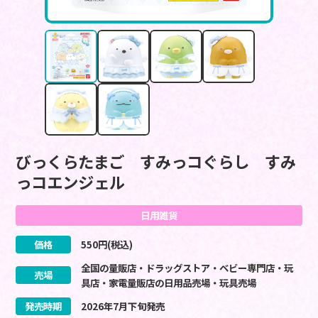
びっくらたまご すみっコぐらし すみ
っコエンジェル
日用雑貨
価格
550
円(税込)
全国の量販店・ドラッグストア・ベビー専門店・玩
売場
具店・家電量販店の日用品売場・玩具売場
発売時期
2026
年
7
月
下旬
発売