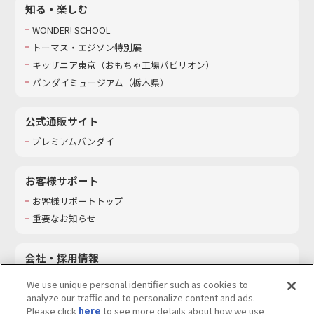
知る・楽しむ
WONDER! SCHOOL
トーマス・エジソン特別展
キッザニア東京（おもちゃ工場パビリオン）​
バンダイミュージアム（栃木県）
公式通販サイト
プレミアムバンダイ
お客様サポート
お客様サポートトップ
重要なお知らせ
会社・採用情報
会社情報
We use unique personal identifier such as cookies to
採用情報
analyze our traffic and to personalize content and ads.
Please click
here
to see more details about how we use
サステナビリティ