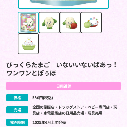
びっくらたまご いないいないばあっ！
ワンワンとぽぅぽ
日用雑貨
価格
550
円(税込)
全国の量販店・ドラッグストア・ベビー専門店・玩
売場
具店・家電量販店の日用品売場・玩具売場
発売時期
2025
年
6
月
上旬
発売