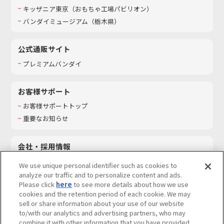
キッザニア東京（おもちゃ工場パビリオン）​
バンダイミュージアム（栃木県）
公式通販サイト
プレミアムバンダイ
お客様サポート
お客様サポートトップ
重要なお知らせ
会社・採用情報
会社情報
We use unique personal identifier such as cookies to
採用情報
analyze our traffic and to personalize content and ads.
Please click
here
to see more details about how we use
サステナビリティ
cookies and the retention period of each cookie. We may
お問い合わせ
sell or share information about your use of our website
to/with our analytics and advertising partners, who may
combine it with other information that you have provided