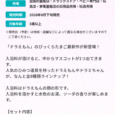
全国の量販店・ドラッグストア・ベビー専門店・玩
売場
具店・家電量販店の日用品売場・玩具売場
発売時期
2026
年
6
月
下旬
発売
対象年齢
3歳以上
※発売日（予定）は地域・店舗などによって異なる場合がございますので
ご了承ください。
「ドラえもん」のびっくらたまご最新作が新登場！
入浴料が溶けると、中からマスコットが1つ出てきま
す。
人気のひみつ道具を持ったドラえもんやドラミちゃん
が、なんと全8種類ラインナップ！
入浴料はドラえもんの顔の形です。
入浴料を溶かすと水色のお湯、ソーダの香りが楽しめま
す。
【セット内容】