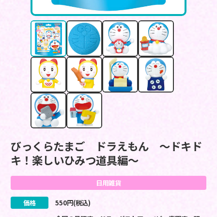
びっくらたまご ドラえもん ～ドキド
キ！楽しいひみつ道具編～
日用雑貨
価格
550
円(税込)