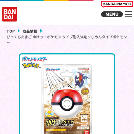
TOP
商品情報
びっくらたまご ゆけっ！ポケモン タイプ別入浴剤～じめんタイプポケモン
～