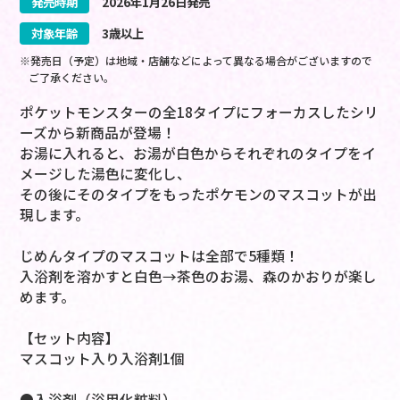
発売時期
2026
年
1
月
26
日
発売
対象年齢
3歳以上
※発売日（予定）は地域・店舗などによって異なる場合がございますので
ご了承ください。
ポケットモンスターの全18タイプにフォーカスしたシリ
ーズから新商品が登場！
お湯に入れると、お湯が白色からそれぞれのタイプをイ
メージした湯色に変化し、
その後にそのタイプをもったポケモンのマスコットが出
現します。
じめんタイプのマスコットは全部で5種類！
入浴剤を溶かすと白色→茶色のお湯、森のかおりが楽し
めます。
【セット内容】
マスコット入り入浴剤1個
●入浴剤（浴用化粧料）