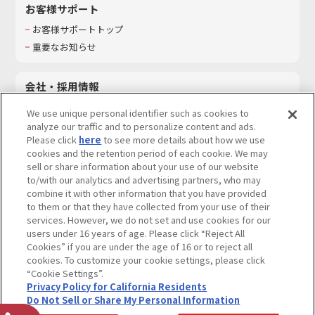
お客様サポート
お客様サポートトップ
重要なお知らせ
会社・採用情報
会社情報
We use unique personal identifier such as cookies to
採用情報
analyze our traffic and to personalize content and ads.
Please click
here
to see more details about how we use
サステナビリティ
cookies and the retention period of each cookie. We may
お問い合わせ
sell or share information about your use of our website
to/with our analytics and advertising partners, who may
combine it with other information that you have provided
to them or that they have collected from your use of their
services. However, we do not set and use cookies for our
ウェブサイトご利用条件
ソーシャルメディアポリシー
users under 16 years of age. Please click “Reject All
個人情報及び特定個人情報等の取り扱いに関する保護方針
Cookies” if you are under the age of 16 or to reject all
cookies. To customize your cookie settings, please click
Do Not Sell or Share My Personal Information
著作権・商標について
“Cookie Settings”.
Privacy Policy for California Residents
カスタマーハラスメントに対する基本的な対応方針
Do Not Sell or Share My Personal Information