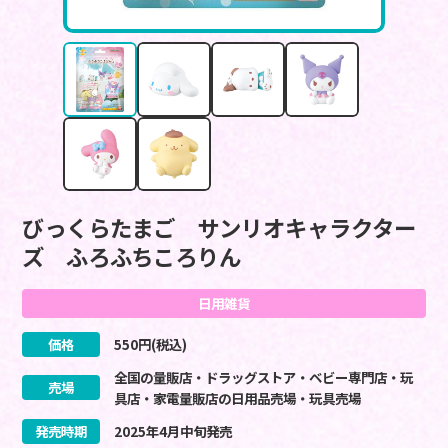
びっくらたまご サンリオキャラクター
ズ ふろふちころりん
日用雑貨
価格
550
円(税込)
全国の量販店・ドラッグストア・ベビー専門店・玩
売場
具店・家電量販店の日用品売場・玩具売場
発売時期
2025
年
4
月
中旬
発売