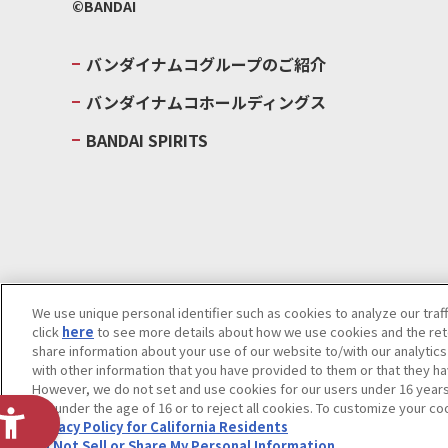
©BANDAI
バンダイナムコグループのご紹介
バンダイナムコホールディングス
BANDAI SPIRITS
We use unique personal identifier such as cookies to analyze our traf
click
here
to see more details about how we use cookies and the rete
ウェブサイトご利用条件
ソーシャルメディアポリシー
個人情報及
share information about your use of our website to/with our analytic
with other information that you have provided to them or that they ha
Do Not Sell or Share My Personal Information
著作権・商標につい
However, we do not set and use cookies for our users under 16 years o
are under the age of 16 or to reject all cookies. To customize your co
Privacy Policy for California Residents
Do Not Sell or Share My Personal Information