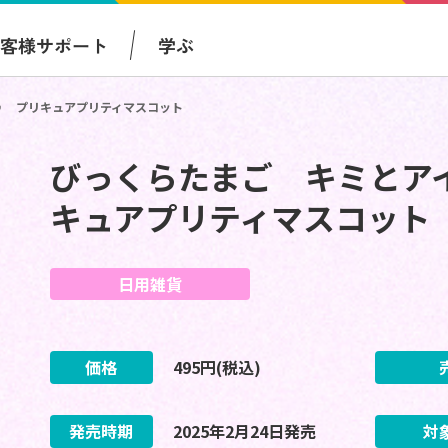
お客様サポート
学ぶ
♪ プリキュアプリティマスコット
びっくらたまご キミとア
キュアプリティマスコット
日用雑貨
価格
495
円(税込)
発売時期
2025
年
2
月
24
日
発売
対