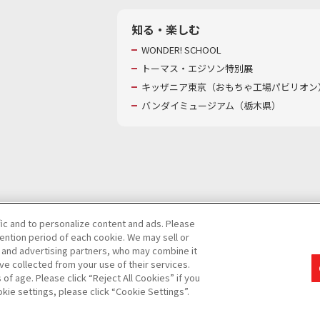
知る・楽しむ
WONDER! SCHOOL
トーマス・エジソン特別展
キッザニア東京（おもちゃ工場パビリオン）
バンダイミュージアム（栃木県）
fic and to personalize content and ads. Please
ntion period of each cookie. We may sell or
び特定個人情報等の取り扱いに関する保護方針
s and advertising partners, who may combine it
ve collected from your use of their services.
て
カスタマーハラスメントに対する基本的な対応方針
f age. Please click “Reject All Cookies” if you
okie settings, please click “Cookie Settings”.
コピーライト一覧を表示する