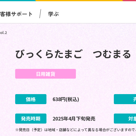
お客様サポート
学ぶ
l.2
びっくらたまご つむまる 
日用雑貨
価格
638
円(税込)
発売時期
2025
年
4
月
下旬
発売
対
※発売日（予定）は地域・店舗などによって異なる場合がございますので