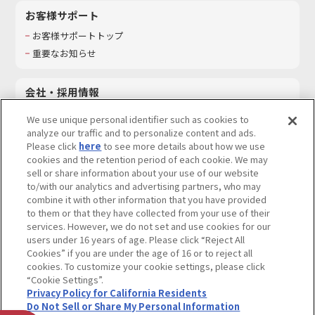
お客様サポート
お客様サポートトップ
重要なお知らせ
会社・採用情報
会社情報
We use unique personal identifier such as cookies to
採用情報
analyze our traffic and to personalize content and ads.
Please click
here
to see more details about how we use
サステナビリティ
cookies and the retention period of each cookie. We may
お問い合わせ
sell or share information about your use of our website
to/with our analytics and advertising partners, who may
combine it with other information that you have provided
to them or that they have collected from your use of their
services. However, we do not set and use cookies for our
ウェブサイトご利用条件
ソーシャルメディアポリシー
users under 16 years of age. Please click “Reject All
個人情報及び特定個人情報等の取り扱いに関する保護方針
Cookies” if you are under the age of 16 or to reject all
cookies. To customize your cookie settings, please click
Do Not Sell or Share My Personal Information
著作権・商標について
“Cookie Settings”.
Privacy Policy for California Residents
カスタマーハラスメントに対する基本的な対応方針
Do Not Sell or Share My Personal Information