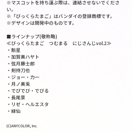
※マスコットを持ち運ぶ際は、連結させないでくださ
い。
※「びっくらたまご」はバンダイの登録商標です。
※デザインは開発中のものです。
■ラインナップ(敬称略)
≪びっくらたまご つむまる にじさんじvol.2≫
・魁星
・加賀美ハヤト
・弦月藤士郎
・剣持刀也
・ジョー・力一
・月ノ美兎
・でびでび・でびる
・長尾景
・リゼ・ヘルエスタ
・緑仙
(C)ANYCOLOR, Inc.