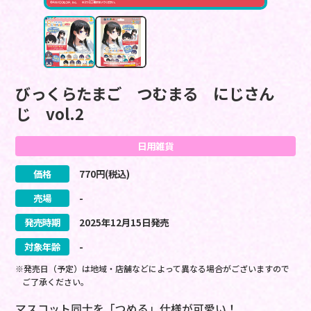
びっくらたまご つむまる にじさん
じ vol.2
日用雑貨
価格
770
円(税込)
売場
-
発売時期
2025
年
12
月
15
日
発売
対象年齢
-
※発売日（予定）は地域・店舗などによって異なる場合がございますので
ご了承ください。
マスコット同士を「つめる」仕様が可愛い！