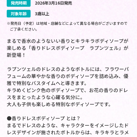
発売時期
2026
年
3
月
16
日
発売
対象年齢
3歳以上
※発売日（予定）は地域・店舗などによって異なる場合がございますので
ご了承ください。
まるで香水のようないい香りとキラキラボディソープが
楽しめる「香りドレスボディソープ ラプンツェル」が
新登場！
ラプンツェルのドレスのようなボトルには、フラワーパ
フュームの華やかな香りのボディソープを詰め込み、優
雅で特別なバスタイムへと導きます。
キラめくピンク色のボディソープで、お花の香りのドレ
スをまとったような心躍る気分に。
大人も子供も楽しめる特別なボディソープです。
●香りドレスボディソープ とは？
まるでドレスのような、キャラクターをイメージしたド
レスデザインが施されたボトルからは、キラキラとラメ