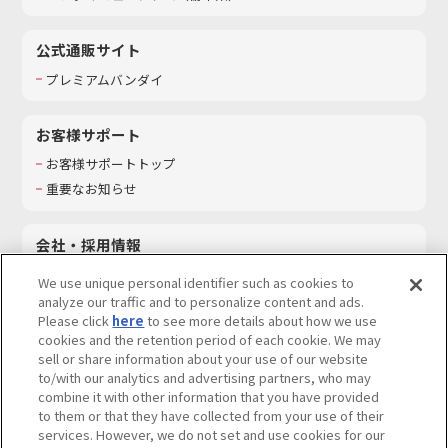
公式通販サイト
プレミアムバンダイ
お客様サポート
お客様サポートトップ
重要なお知らせ
会社・採用情報
会社情報
We use unique personal identifier such as cookies to
採用情報
analyze our traffic and to personalize content and ads.
Please click
here
to see more details about how we use
サステナビリティ
cookies and the retention period of each cookie. We may
お問い合わせ
sell or share information about your use of our website
to/with our analytics and advertising partners, who may
combine it with other information that you have provided
to them or that they have collected from your use of their
services. However, we do not set and use cookies for our
ウェブサイトご利用条件
ソーシャルメディアポリシー