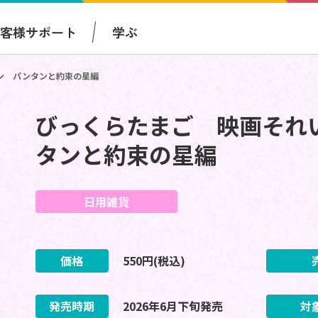
お客様サポート
学ぶ
ン パンタンと約束の星編
びっくらたまご 映画それ
タンと約束の星編
日用雑貨
価格
550
円(税込)
発売時期
2026
年
6
月
下旬
発売
対