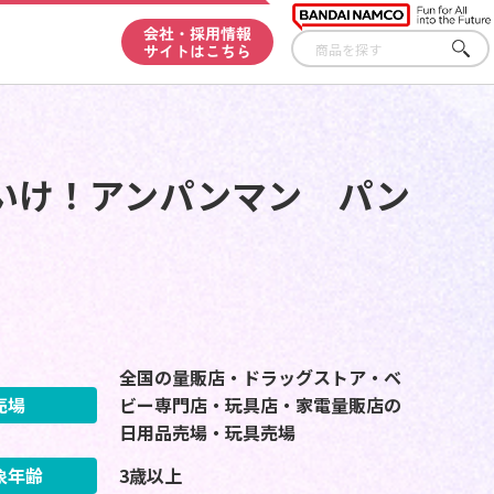
会社・採用情報
サイトはこちら
さが
す
いけ！アンパンマン パン
全国の量販店・ドラッグストア・ベ
売場
ビー専門店・玩具店・家電量販店の
日用品売場・玩具売場
象年齢
3歳以上