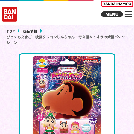
TOP
商品情報
びっくらたまご 映画クレヨンしんちゃん 奇々怪々！オラの妖怪バケ～
ション