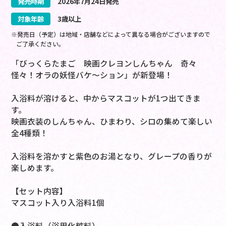
発売時期
2026
年
7
月
24
日
発売
対象年齢
3歳以上
※発売日（予定）は地域・店舗などによって異なる場合がございますので
ご了承ください。
「びっくらたまご 映画クレヨンしんちゃん 奇々
怪々！オラの妖怪バケ～ション」が新登場！
入浴料が溶けると、中からマスコットが1つ出てきま
す。
映画衣装のしんちゃん、ひまわり、シロの集めて楽しい
全4種類！
入浴料を溶かすと紫色のお湯となり、グレープの香りが
楽しめます。
【セット内容】
マスコット入り入浴料1個
●入浴料（浴用化粧料）