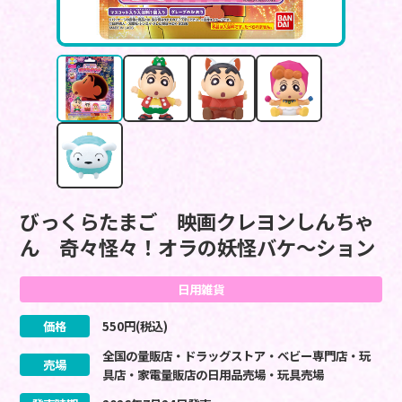
びっくらたまご 映画クレヨンしんちゃ
ん 奇々怪々！オラの妖怪バケ～ション
日用雑貨
価格
550
円(税込)
全国の量販店・ドラッグストア・ベビー専門店・玩
売場
具店・家電量販店の日用品売場・玩具売場