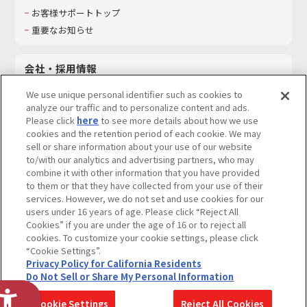
お客様サポートトップ
重要なお知らせ
会社・採用情報
会社情報
We use unique personal identifier such as cookies to
採用情報
analyze our traffic and to personalize content and ads.
Please click
here
to see more details about how we use
サステナビリティ
cookies and the retention period of each cookie. We may
お問い合わせ
sell or share information about your use of our website
to/with our analytics and advertising partners, who may
combine it with other information that you have provided
to them or that they have collected from your use of their
services. However, we do not set and use cookies for our
ウェブサイトご利用条件
ソーシャルメディアポリシー
users under 16 years of age. Please click “Reject All
個人情報及び特定個人情報等の取り扱いに関する保護方針
Cookies” if you are under the age of 16 or to reject all
cookies. To customize your cookie settings, please click
Do Not Sell or Share My Personal Information
著作権・商標について
“Cookie Settings”.
Privacy Policy for California Residents
カスタマーハラスメントに対する基本的な対応方針
Do Not Sell or Share My Personal Information
コピーライト一覧を表示する
Cookie Settings
Reject All Cookies