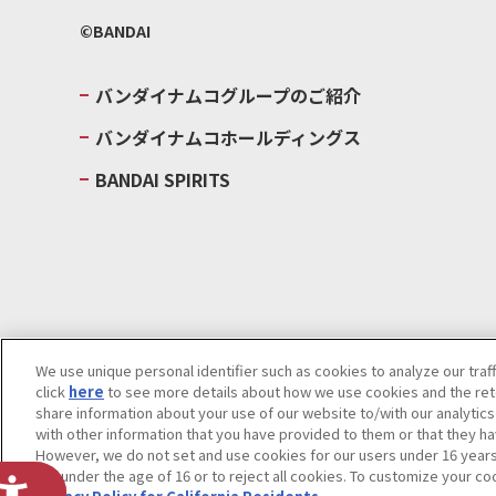
©BANDAI
バンダイナムコグループのご紹介
バンダイナムコホールディングス
BANDAI SPIRITS
We use unique personal identifier such as cookies to analyze our traf
click
here
to see more details about how we use cookies and the rete
ウェブサイトご利用条件
ソーシャルメディアポリシー
個人情報及
share information about your use of our website to/with our analytic
with other information that you have provided to them or that they ha
Do Not Sell or Share My Personal Information
著作権・商標につい
However, we do not set and use cookies for our users under 16 years o
are under the age of 16 or to reject all cookies. To customize your co