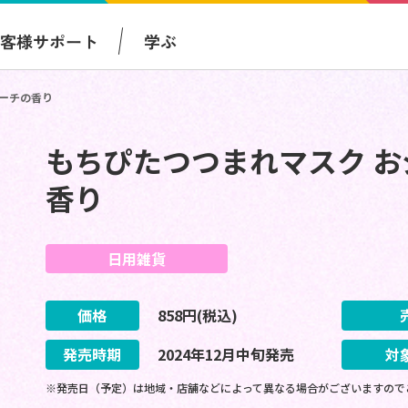
お客様サポート
学ぶ
ピーチの香り
もちぴたつつまれマスク お
香り
日用雑貨
価格
858
円(税込)
発売時期
2024
年
12
月
中旬
発売
対
※発売日（予定）は地域・店舗などによって異なる場合がございますので