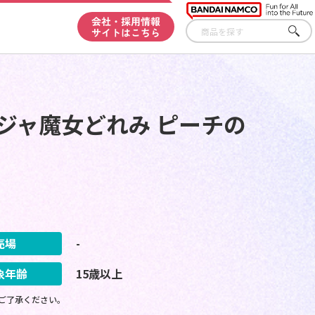
会社・採用情報
サイトはこちら
さが
す
ジャ魔女どれみ ピーチの
売場
-
象年齢
15歳以上
ご了承ください。