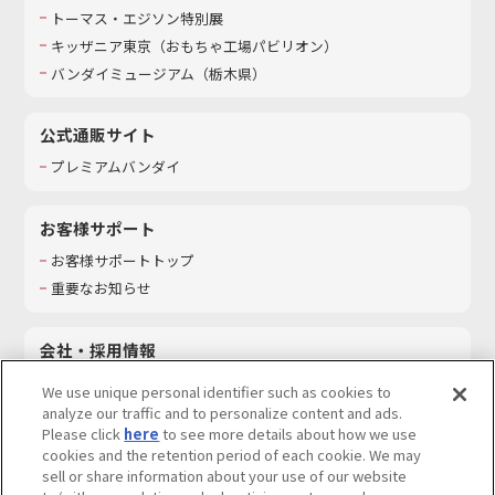
トーマス・エジソン特別展
キッザニア東京（おもちゃ工場パビリオン）​
バンダイミュージアム（栃木県）
公式通販サイト
プレミアムバンダイ
お客様サポート
お客様サポートトップ
重要なお知らせ
会社・採用情報
会社情報
We use unique personal identifier such as cookies to
採用情報
analyze our traffic and to personalize content and ads.
Please click
here
to see more details about how we use
サステナビリティ
cookies and the retention period of each cookie. We may
お問い合わせ
sell or share information about your use of our website