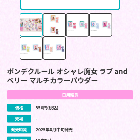
ポンデクルール オシャレ魔女 ラブ and
ベリー マルチカラーパウダー
日用雑貨
価格
550
円(税込)
売場
-
発売時期
2025
年
8
月
中旬
発売