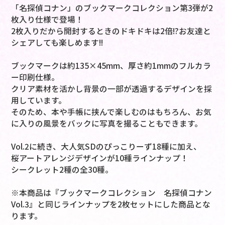
「名探偵コナン」のブックマークコレクション第3弾が2
枚入り仕様で登場！
2枚入りだから開封するときのドキドキは2倍!?お友達と
シェアしても楽しめます!!
ブックマークは約135×45mm、厚さ約1mmのフルカラ
ー印刷仕様。
クリア素材を活かし背景の一部が透過するデザインを採
用しています。
そのため、本や手帳に挟んで楽しむのはもちろん、お気
に入りの風景をバックに写真を撮ることもできます。
Vol.2に続き、大人気SDのぴっこりーず18種に加え、
桜アートアレンジデザインが10種ラインナップ！
シークレット2種の全30種。
※本商品は『ブックマークコレクション 名探偵コナン
Vol.3』と同じラインナップを2枚セットにした商品とな
ります。