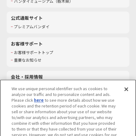
バンダイミュージアム（栃木県）
公式通販サイト
プレミアムバンダイ
お客様サポート
お客様サポートトップ
重要なお知らせ
会社・採用情報
会社情報
We use unique personal identifier such as cookies to
採用情報
analyze our traffic and to personalize content and ads.
Please click
here
to see more details about how we use
サステナビリティ
cookies and the retention period of each cookie. We may
お問い合わせ
sell or share information about your use of our website
to/with our analytics and advertising partners, who may
combine it with other information that you have provided
to them or that they have collected from your use of their
services. However, we do not set and use cookies for our
ウェブサイトご利用条件
ソーシャルメディアポリシー