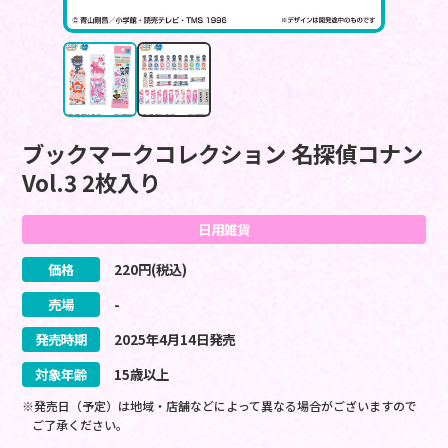
ブックマークコレクション 名探偵コナン
Vol.3 2枚入り
日用雑貨
価格
220
円(税込)
売場
-
発売時期
2025
年
4
月
14
日
発売
対象年齢
15歳以上
※発売日（予定）は地域・店舗などによって異なる場合がございますので
ご了承ください。