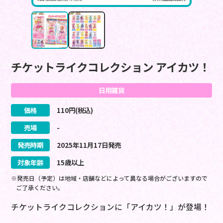
チケットライクコレクション アイカツ！
日用雑貨
価格
110
円(税込)
売場
-
発売時期
2025
年
11
月
17
日
発売
対象年齢
15歳以上
※発売日（予定）は地域・店舗などによって異なる場合がございますので
ご了承ください。
チケットライクコレクションに「アイカツ！」が登場！