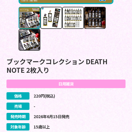
ブックマークコレクション DEATH
NOTE 2枚入り
日用雑貨
価格
220
円(税込)
売場
-
発売時期
2026
年
6
月
15
日
発売
対象年齢
15歳以上