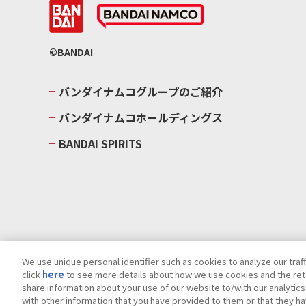
©BANDAI
バンダイナムコグループのご紹介
バンダイナムコホールディングス
BANDAI SPIRITS
We use unique personal identifier such as cookies to analyze our traf
click
here
to see more details about how we use cookies and the rete
ウェブサイトご利用条件
ソーシャルメディアポリシー
個人情報及
share information about your use of our website to/with our analytic
with other information that you have provided to them or that they ha
Do Not Sell or Share My Personal Information
著作権・商標につい