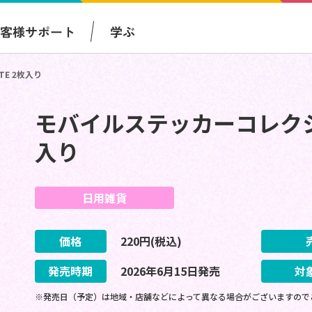
お客様サポート
学ぶ
TE 2枚入り
モバイルステッカーコレクション
入り
日用雑貨
価格
220
円(税込)
発売時期
2026
年
6
月
15
日
発売
対
※発売日（予定）は地域・店舗などによって異なる場合がございますので