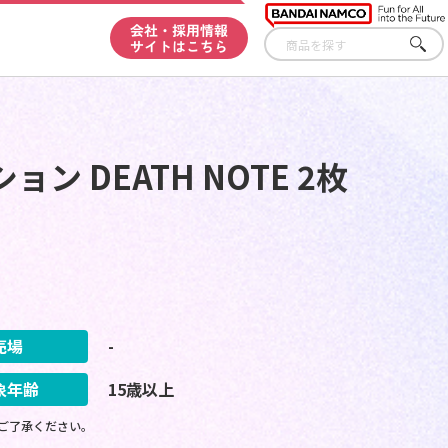
会社・採用情報
サイトはこちら
さが
す
 DEATH NOTE 2枚
売場
-
象年齢
15歳以上
ご了承ください。