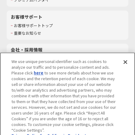
お客様サポート
お客様サポートトップ
重要なお知らせ
会社・採用情報
会社情報
We use unique personal identifier such as cookies to
採用情報
analyze our traffic and to personalize content and ads.
Please click
here
to see more details about how we use
サステナビリティ
cookies and the retention period of each cookie. We may
お問い合わせ
sell or share information about your use of our website
to/with our analytics and advertising partners, who may
combine it with other information that you have provided
to them or that they have collected from your use of their
services. However, we do not set and use cookies for our
ウェブサイトご利用条件
ソーシャルメディアポリシー
users under 16 years of age. Please click “Reject All
個人情報及び特定個人情報等の取り扱いに関する保護方針
Cookies” if you are under the age of 16 or to reject all
cookies. To customize your cookie settings, please click
Do Not Sell or Share My Personal Information
著作権・商標について
“Cookie Settings”.