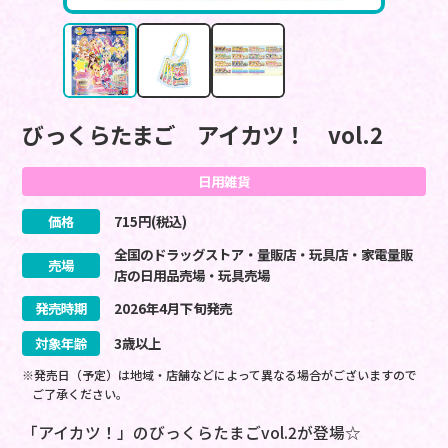
びっくらたまご アイカツ！ vol.2
日用雑貨
価格
715
円(税込)
全国のドラッグストア・量販店・玩具店・家電量販
売場
店の日用品売場・玩具売場
発売時期
2026
年
4
月
下旬
発売
対象年齢
3歳以上
※発売日（予定）は地域・店舗などによって異なる場合がございますので
ご了承ください。
「アイカツ！」のびっくらたまごvol.2が登場☆