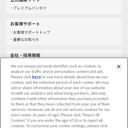
プレミアムバンダイ
お客様サポート
お客様サポートトップ
重要なお知らせ
会社・採用情報
会社情報
We use unique personal identifier such as cookies to
採用情報
analyze our traffic and to personalize content and ads.
Please click
here
to see more details about how we use
サステナビリティ
cookies and the retention period of each cookie. We may
お問い合わせ
sell or share information about your use of our website
to/with our analytics and advertising partners, who may
combine it with other information that you have provided
to them or that they have collected from your use of their
services. However, we do not set and use cookies for our
ウェブサイトご利用条件
ソーシャルメディアポリシー
users under 16 years of age. Please click “Reject All
個人情報及び特定個人情報等の取り扱いに関する保護方針
Cookies” if you are under the age of 16 or to reject all
cookies. To customize your cookie settings, please click
Do Not Sell or Share My Personal Information
著作権・商標について