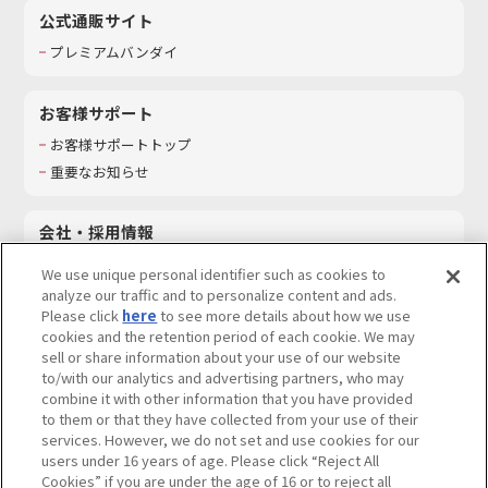
公式通販サイト
プレミアムバンダイ
お客様サポート
お客様サポートトップ
重要なお知らせ
会社・採用情報
会社情報
We use unique personal identifier such as cookies to
採用情報
analyze our traffic and to personalize content and ads.
Please click
here
to see more details about how we use
サステナビリティ
cookies and the retention period of each cookie. We may
お問い合わせ
sell or share information about your use of our website
to/with our analytics and advertising partners, who may
combine it with other information that you have provided
to them or that they have collected from your use of their
services. However, we do not set and use cookies for our
ウェブサイトご利用条件
ソーシャルメディアポリシー
users under 16 years of age. Please click “Reject All
個人情報及び特定個人情報等の取り扱いに関する保護方針
Cookies” if you are under the age of 16 or to reject all