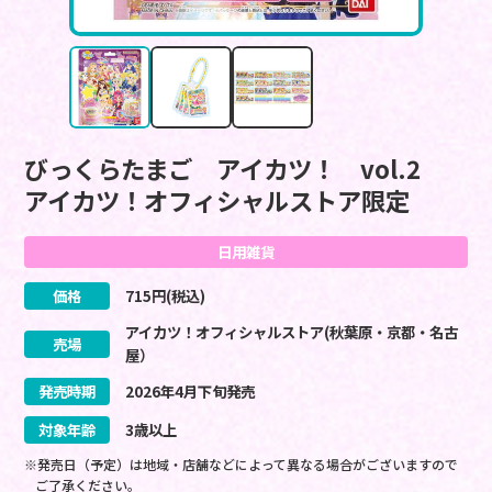
びっくらたまご アイカツ！ vol.2
アイカツ！オフィシャルストア限定
日用雑貨
価格
715
円(税込)
アイカツ！オフィシャルストア(秋葉原・京都・名古
売場
屋）
発売時期
2026
年
4
月
下旬
発売
対象年齢
3歳以上
※発売日（予定）は地域・店舗などによって異なる場合がございますので
ご了承ください。