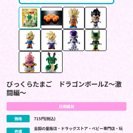
びっくらたまご ドラゴンボールZ～激
闘編～
日用雑貨
価格
715
円(税込)
全国の量販店・ドラッグストア・ベビー専門店・玩
売場