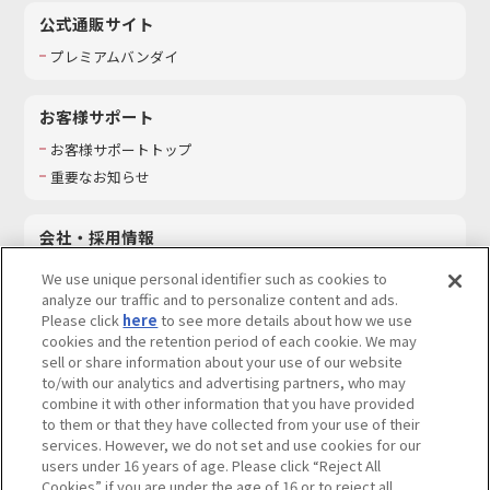
公式通販サイト
プレミアムバンダイ
お客様サポート
お客様サポートトップ
重要なお知らせ
会社・採用情報
会社情報
We use unique personal identifier such as cookies to
採用情報
analyze our traffic and to personalize content and ads.
Please click
here
to see more details about how we use
サステナビリティ
cookies and the retention period of each cookie. We may
お問い合わせ
sell or share information about your use of our website
to/with our analytics and advertising partners, who may
combine it with other information that you have provided
to them or that they have collected from your use of their
services. However, we do not set and use cookies for our
ウェブサイトご利用条件
ソーシャルメディアポリシー
users under 16 years of age. Please click “Reject All
個人情報及び特定個人情報等の取り扱いに関する保護方針
Cookies” if you are under the age of 16 or to reject all