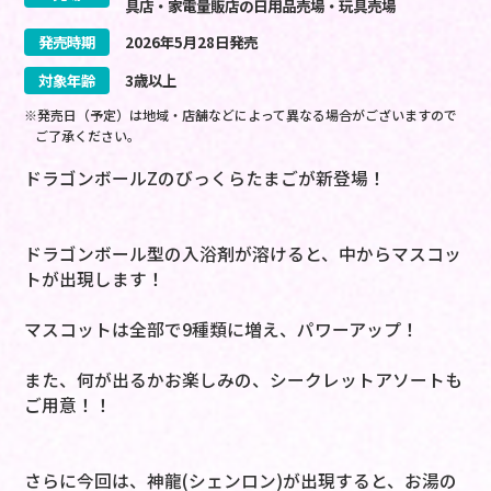
具店・家電量販店の日用品売場・玩具売場
発売時期
2026
年
5
月
28
日
発売
対象年齢
3歳以上
※発売日（予定）は地域・店舗などによって異なる場合がございますので
ご了承ください。
ドラゴンボールZのびっくらたまごが新登場！
ドラゴンボール型の入浴剤が溶けると、中からマスコッ
トが出現します！
マスコットは全部で9種類に増え、パワーアップ！
また、何が出るかお楽しみの、シークレットアソートも
ご用意！！
さらに今回は、神龍(シェンロン)が出現すると、お湯の