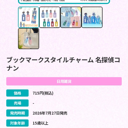
ブックマークスタイルチャーム 名探偵コ
ナン
日用雑貨
価格
715
円(税込)
売場
-
発売時期
2026
年
7
月
27
日
発売
対象年齢
15歳以上